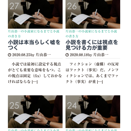
片山恭一の小説家になるまでと小説
片山恭一の小説家になるまでと小説
の書き方
の書き方
小説は本当らしく嘘を
小説を書くには視点を
つく
見つける力が重要
2020.08.25
by 片山恭一
2020.08.18
by 片山恭一
小説では最初に設定する視点
フィクション（虚構）の反対
がとても重要な意味をもつ。こ
はファクト（事実）だ。ノンフ
の視点は固定（fix）しておかな
ィクションでは、あくまでファ
ければならな […]
クト（事実）が重 […]
片山恭一の小説家になるまでと小説
片山恭一の小説家になるまでと小説