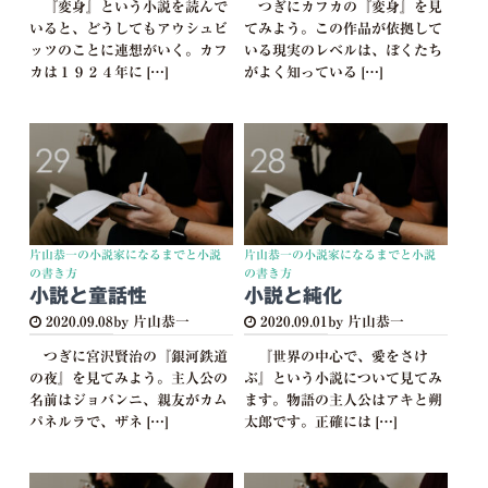
『変身』という小説を読んで
つぎにカフカの『変身』を見
いると、どうしてもアウシュビ
てみよう。この作品が依拠して
ッツのことに連想がいく。カフ
いる現実のレベルは、ぼくたち
カは１９２４年に […]
がよく知っている […]
片山恭一の小説家になるまでと小説
片山恭一の小説家になるまでと小説
の書き方
の書き方
小説と童話性
小説と純化
2020.09.08
by 片山恭一
2020.09.01
by 片山恭一
つぎに宮沢賢治の『銀河鉄道
『世界の中心で、愛をさけ
の夜』を見てみよう。主人公の
ぶ』という小説について見てみ
名前はジョバンニ、親友がカム
ます。物語の主人公はアキと朔
パネルラで、ザネ […]
太郎です。正確には […]