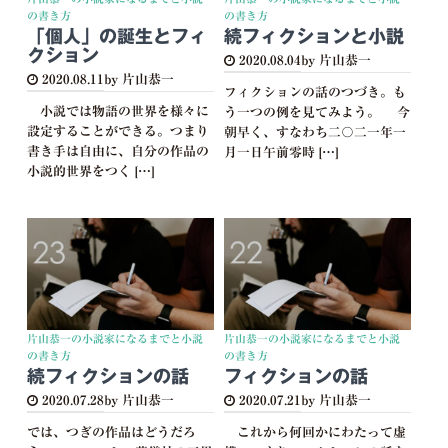
の書き方
の書き方
「個人」の誕生とフィ
続フィクションと小説
クション
2020.08.04
by 片山恭一
2020.08.11
by 片山恭一
フィクションの話のつづき。も
小説では物語の世界を様々に
う一つの例を見てみよう。 今
設定することができる。つまり
朝早く、すなわち二〇二一年一
書き手は自由に、自分の作品の
月一日午前零時 […]
小説的世界をつく […]
片山恭一の小説家になるまでと小説
片山恭一の小説家になるまでと小説
の書き方
の書き方
続フィクションの話
フィクションの話
2020.07.28
by 片山恭一
2020.07.21
by 片山恭一
では、つぎの作品はどうだろ
これから何回かにわたって虚