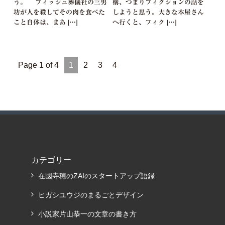
う。 フィッシュ葬儀社の三男
構、つまりフィクションの話を
坊が人を殺してその肉を食べた
しようと思う。大きな本屋さん
こと自体は、まあ […]
へ行くと、フィク […]
Page 1 of 4
1
2
3
4
カテゴリー
在國寺穂のZAIのスタートアップ語録
ヒガシユウジのまるごとデザイン
小説家片山恭一の文章の書き方