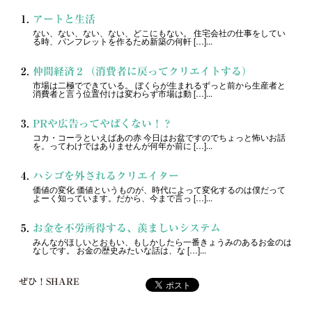
アートと生活
ない、ない、ない、ない、どこにもない。 住宅会社の仕事をしてい
る時、パンフレットを作るため新築の何軒 […]...
仲間経済２（消費者に戻ってクリエイトする）
市場は二極でできている。 ぼくらが生まれるずっと前から生産者と
消費者と言う位置付けは変わらず市場は動 […]...
PRや広告ってやばくない！？
コカ・コーラといえばあの赤 今日はお盆ですのでちょっと怖いお話
を。ってわけではありませんが何年か前に […]...
ハシゴを外されるクリエイター
価値の変化 価値というものが、時代によって変化するのは僕だって
よーく知っています。だから、今まで言っ […]...
お金を不労所得する、羨ましいシステム
みんながほしいとおもい、もしかしたら一番きょうみのあるお金のは
なしです。 お金の歴史みたいな話は、な […]...
ぜひ！SHARE