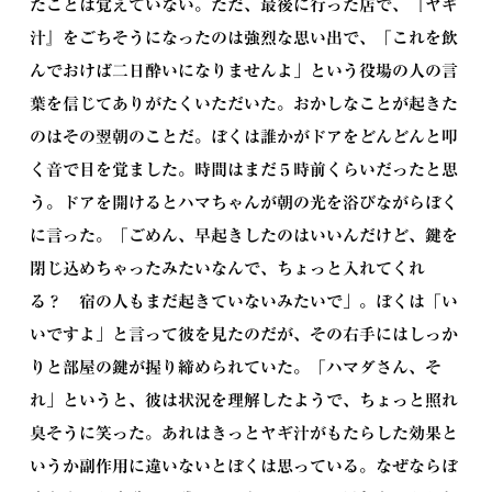
たことは覚えていない。ただ、最後に行った店で、『ヤギ
汁』をごちそうになったのは強烈な思い出で、「これを飲
んでおけば二日酔いになりませんよ」という役場の人の言
葉を信じてありがたくいただいた。おかしなことが起きた
のはその翌朝のことだ。ぼくは誰かがドアをどんどんと叩
く音で目を覚ました。時間はまだ５時前くらいだったと思
う。ドアを開けるとハマちゃんが朝の光を浴びながらぼく
に言った。「ごめん、早起きしたのはいいんだけど、鍵を
閉じ込めちゃったみたいなんで、ちょっと入れてくれ
る？ 宿の人もまだ起きていないみたいで」。ぼくは「い
いですよ」と言って彼を見たのだが、その右手にはしっか
りと部屋の鍵が握り締められていた。「ハマダさん、そ
れ」というと、彼は状況を理解したようで、ちょっと照れ
臭そうに笑った。あれはきっとヤギ汁がもたらした効果と
いうか副作用に違いないとぼくは思っている。なぜならぼ