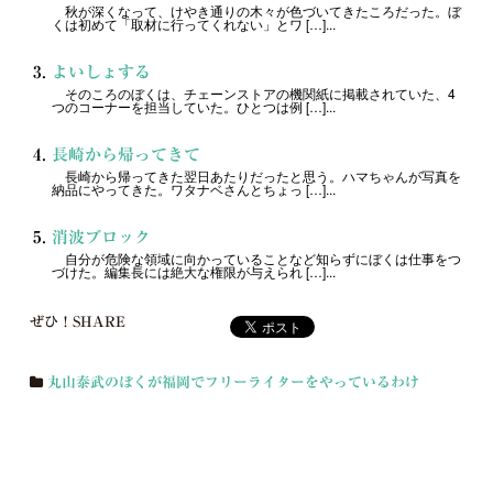
秋が深くなって、けやき通りの木々が色づいてきたころだった。ぼ
くは初めて「取材に行ってくれない」とワ […]...
よいしょする
そのころのぼくは、チェーンストアの機関紙に掲載されていた、4
つのコーナーを担当していた。ひとつは例 […]...
長崎から帰ってきて
長崎から帰ってきた翌日あたりだったと思う。ハマちゃんが写真を
納品にやってきた。ワタナベさんとちょっ […]...
消波ブロック
自分が危険な領域に向かっていることなど知らずにぼくは仕事をつ
づけた。編集長には絶大な権限が与えられ […]...
ぜひ！SHARE
丸山泰武のぼくが福岡でフリーライターをやっているわけ