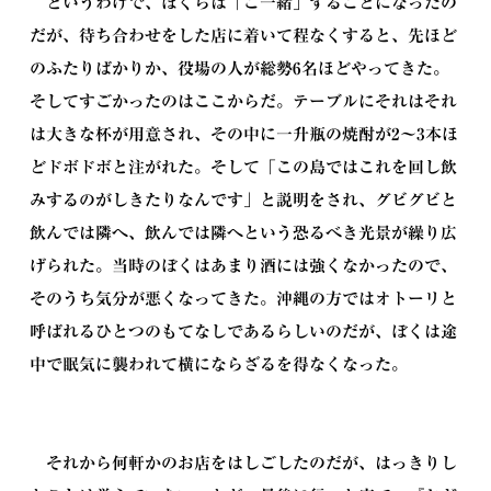
というわけで、ぼくらは「ご一緒」することになったの
だが、待ち合わせをした店に着いて程なくすると、先ほど
のふたりばかりか、役場の人が総勢6名ほどやってきた。
そしてすごかったのはここからだ。テーブルにそれはそれ
は大きな杯が用意され、その中に一升瓶の焼酎が2〜3本ほ
どドボドボと注がれた。そして「この島ではこれを回し飲
みするのがしきたりなんです」と説明をされ、グビグビと
飲んでは隣へ、飲んでは隣へという恐るべき光景が繰り広
げられた。当時のぼくはあまり酒には強くなかったので、
そのうち気分が悪くなってきた。沖縄の方ではオトーリと
呼ばれるひとつのもてなしであるらしいのだが、ぼくは途
中で眠気に襲われて横にならざるを得なくなった。
それから何軒かのお店をはしごしたのだが、はっきりし